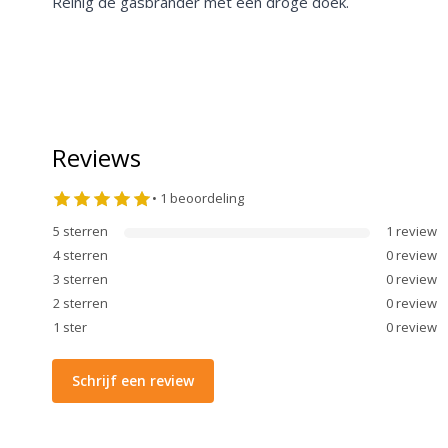
Reinig de gasbrander met een droge doek.
Reviews
•
1
beoordeling
5
sterren
1
review
4
sterren
0
review
3
sterren
0
review
2
sterren
0
review
1
ster
0
review
Schrijf een review