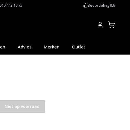
010 443 10 75
Beoordeling 9.6
Account
oen
Advies
Merken
Outlet
Niet op voorraad