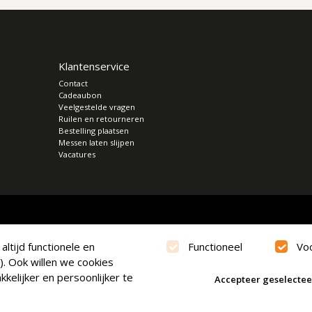
Klantenservice
Contact
Cadeaubon
Veelgestelde vragen
Ruilen en retourneren
Bestelling plaatsen
Messen laten slijpen
Vacatures
ltijd functionele en
Functioneel
Vo
). Ook willen we cookies
kelijker en persoonlijker te
Accepteer geselecte
verklaring
|
Cookies