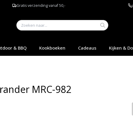
Gratis verzending vanaf 50,-
tdoor & BBQ
Kookboeken
Cadeaus
Kijken & D
brander MRC-982