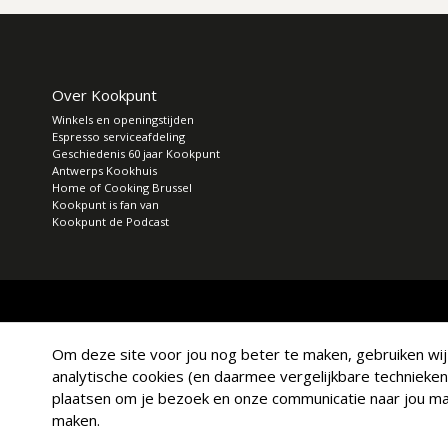
Over Kookpunt
Winkels en openingstijden
Espresso serviceafdeling
Geschiedenis 60 jaar Kookpunt
Antwerps Kookhuis
Home of Cooking Brussel
Kookpunt is fan van
Kookpunt de Podcast
Om deze site voor jou nog beter te maken, gebruiken wij a
analytische cookies (en daarmee vergelijkbare technieken
plaatsen om je bezoek en onze communicatie naar jou mak
maken.
© Copyright 2026 Kookpunt.nl
|
Algemene voorwaarden
|
Privacy