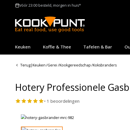
Vóór 23:00 besteld, morgen in huis*
Keuken
Koffie & Thee
Tafelen & Bar
Ou
Terug
|
Keuken
/
Gerei
/
Kookgereedschap
/
Koksbranders
Hotery Professionele Gas
• 1 beoordelingen