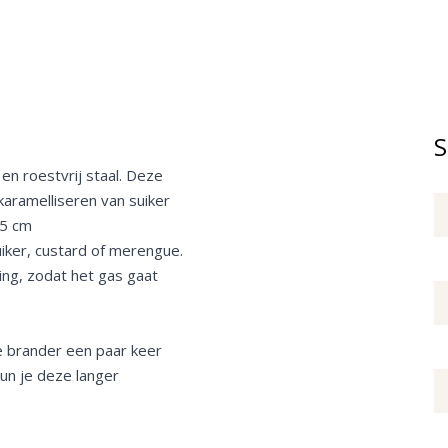
S
en roestvrij staal. Deze
karamelliseren van suiker
,5 cm
iker, custard of merengue.
ng, zodat het gas gaat
e brander een paar keer
kun je deze langer