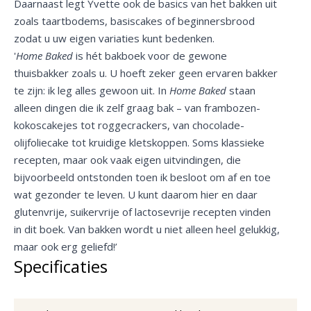
Daarnaast legt Yvette ook de basics van het bakken uit
zoals taartbodems, basiscakes of beginnersbrood
zodat u uw eigen variaties kunt bedenken.
'
Home Baked
is hét bakboek voor de gewone
thuisbakker zoals u. U hoeft zeker geen ervaren bakker
te zijn: ik leg alles gewoon uit. In
Home Baked
staan
alleen dingen die ik zelf graag bak – van frambozen-
kokoscakejes tot roggecrackers, van chocolade-
olijfoliecake tot kruidige kletskoppen. Soms klassieke
recepten, maar ook vaak eigen uitvindingen, die
bijvoorbeeld ontstonden toen ik besloot om af en toe
wat gezonder te leven. U kunt daarom hier en daar
glutenvrije, suikervrije of lactosevrije recepten vinden
in dit boek. Van bakken wordt u niet alleen heel gelukkig,
maar ook erg geliefd!’
Specificaties