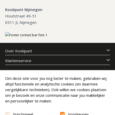
Kookpunt Nijmegen
Houtstraat 49-51
6511 JL Nijmegen
Over Kookpunt
Klantenservice
Meld je aan voor onze nieuwsbrief
Om deze site voor jou nog beter te maken, gebruiken wij
altijd functionele en analytische cookies (en daarmee
E-mailadres
Abonneer
vergelijkbare technieken). Ook willen we cookies plaatsen
om je bezoek en onze communicatie naar jou makkelijker
en persoonlijker te maken.
Functioneel
Voorkeuren