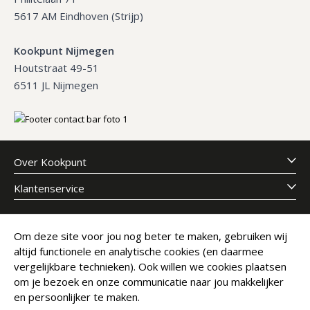
5617 AM Eindhoven (Strijp)
Kookpunt Nijmegen
Houtstraat 49-51
6511 JL Nijmegen
Over Kookpunt
Klantenservice
Meld je aan voor onze nieuwsbrief
Om deze site voor jou nog beter te maken, gebruiken wij
altijd functionele en analytische cookies (en daarmee
E-mailadres
Abonneer
vergelijkbare technieken). Ook willen we cookies plaatsen
om je bezoek en onze communicatie naar jou makkelijker
en persoonlijker te maken.