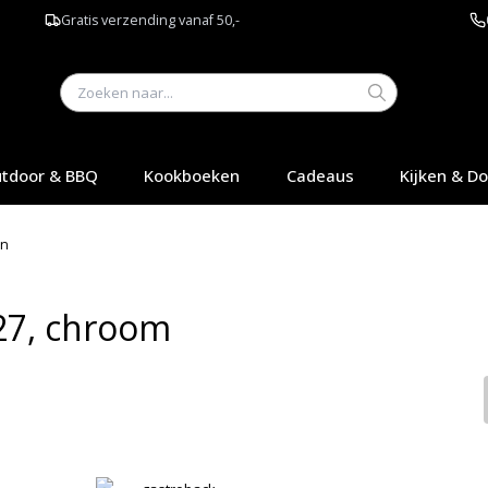
Gratis verzending vanaf 50,-
tdoor & BBQ
Kookboeken
Cadeaus
Kijken & D
en
27, chroom