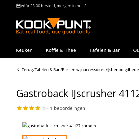
Vóór 23:00 besteld, morgen in huis*
Keuken
Koffie & Thee
Tafelen & Bar
Ou
Terug
/
Tafelen & Bar
/
Bar- en wijnaccessoires
/
IJsbenodigdhed
Gastroback IJscrusher 411
• 1 beoordelingen