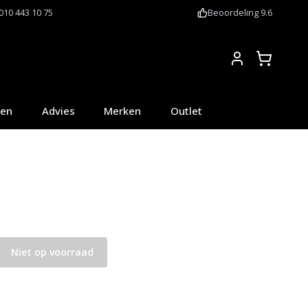
010 443 10 75
Beoordeling 9.6
Account
oen
Advies
Merken
Outlet
Niet op voorraad