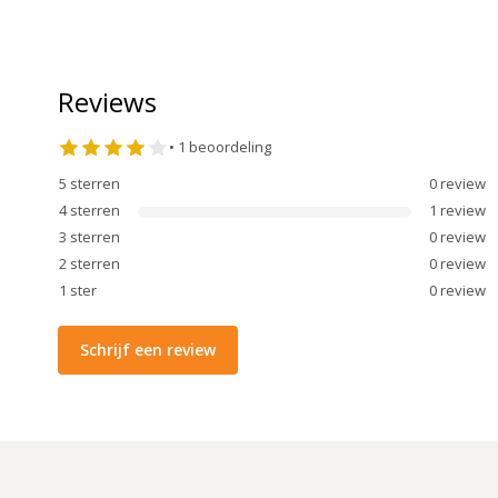
Reviews
•
1
beoordeling
5
sterren
0
review
4
sterren
1
review
3
sterren
0
review
2
sterren
0
review
1
ster
0
review
Schrijf een review