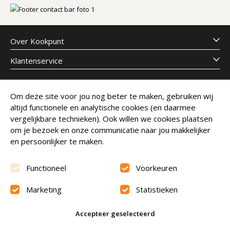
Over Kookpunt
Klantenservice
Meld je aan voor onze nieuwsbrief
Om deze site voor jou nog beter te maken, gebruiken wij
altijd functionele en analytische cookies (en daarmee
E-mailadres
Abonneer
vergelijkbare technieken). Ook willen we cookies plaatsen
om je bezoek en onze communicatie naar jou makkelijker
en persoonlijker te maken.
Functioneel
Voorkeuren
Marketing
Statistieken
Beoordeling
9.6
Accepteer geselecteerd