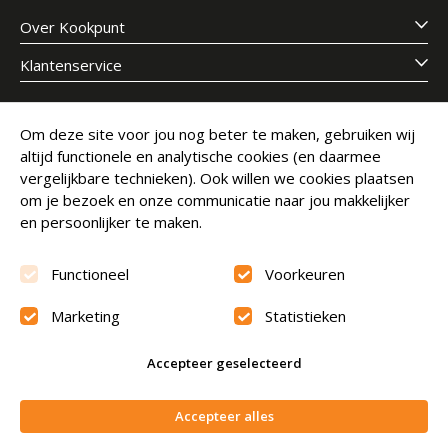
Over Kookpunt
Klantenservice
Meld je aan voor onze nieuwsbrief
Om deze site voor jou nog beter te maken, gebruiken wij
altijd functionele en analytische cookies (en daarmee
E-mailadres
Abonneer
vergelijkbare technieken). Ook willen we cookies plaatsen
om je bezoek en onze communicatie naar jou makkelijker
en persoonlijker te maken.
Functioneel
Voorkeuren
Marketing
Statistieken
Beoordeling
9.6
Accepteer geselecteerd
© Copyright 2026 Kookpunt.nl
|
Algemene voorwaarden
In winkelwagen
Accepteer alles
|
Privacyverklaring
|
Cookies