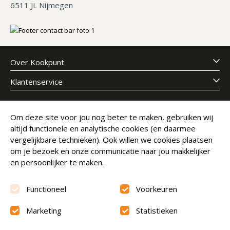
6511 JL Nijmegen
Over Kookpunt
Klantenservice
Meld je aan voor onze nieuwsbrief
Om deze site voor jou nog beter te maken, gebruiken wij
altijd functionele en analytische cookies (en daarmee
E-mailadres
Abonneer
vergelijkbare technieken). Ook willen we cookies plaatsen
om je bezoek en onze communicatie naar jou makkelijker
en persoonlijker te maken.
Functioneel
Voorkeuren
Marketing
Statistieken
Beoordeling
9.6