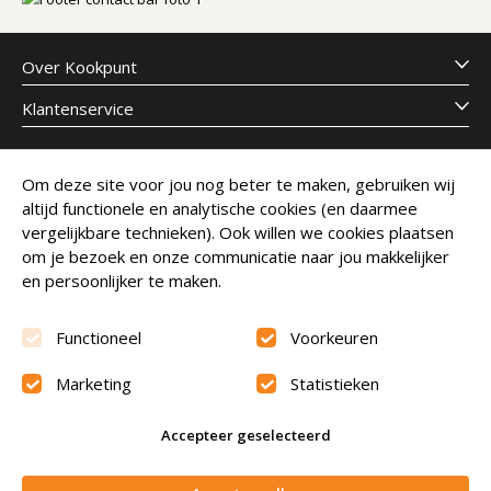
Over Kookpunt
Klantenservice
Meld je aan voor onze nieuwsbrief
Om deze site voor jou nog beter te maken, gebruiken wij
altijd functionele en analytische cookies (en daarmee
E-mailadres
Abonneer
vergelijkbare technieken). Ook willen we cookies plaatsen
om je bezoek en onze communicatie naar jou makkelijker
en persoonlijker te maken.
Functioneel
Voorkeuren
Marketing
Statistieken
Beoordeling
9.6
Accepteer geselecteerd
© Copyright 2026 Kookpunt.nl
|
Algemene voorwaarden
In winkelwagen