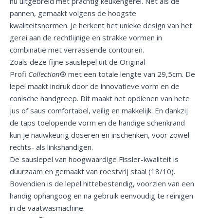
nu uitgebreid met prachtig keukengerei. Net als de
pannen, gemaakt volgens de hoogste
kwaliteitsnormen. Je herkent het unieke design van het
gerei aan de rechtlijnige en strakke vormen in
combinatie met verrassende contouren.
Zoals deze fijne sauslepel uit de Original-
Profi
Collection
® met een totale lengte van 29,5cm. De
lepel maakt indruk door de innovatieve vorm en de
conische handgreep. Dit maakt het opdienen van hete
jus of saus comfortabel, veilig en makkelijk. En dankzij
de taps toelopende vorm en de handige schenkrand
kun je nauwkeurig doseren en inschenken, voor zowel
rechts- als linkshandigen.
De sauslepel van hoogwaardige Fissler-kwaliteit is
duurzaam en gemaakt van roestvrij staal (18/10).
Bovendien is de lepel hittebestendig, voorzien van een
handig ophangoog en na gebruik eenvoudig te reinigen
in de vaatwasmachine.