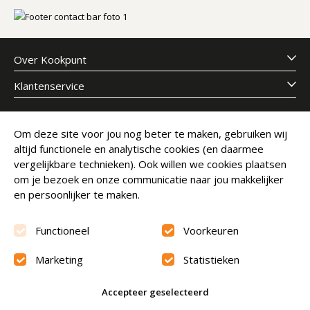
Over Kookpunt
Klantenservice
Meld je aan voor onze nieuwsbrief
Om deze site voor jou nog beter te maken, gebruiken wij
altijd functionele en analytische cookies (en daarmee
E-mailadres
Abonneer
vergelijkbare technieken). Ook willen we cookies plaatsen
om je bezoek en onze communicatie naar jou makkelijker
en persoonlijker te maken.
Functioneel
Voorkeuren
Marketing
Statistieken
Beoordeling
9.6
Accepteer geselecteerd