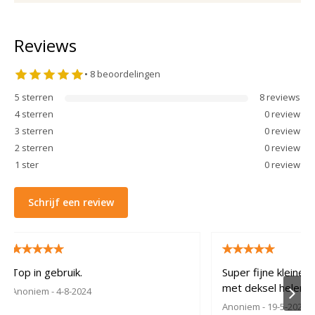
Reviews
•
8
beoordelingen
5
sterren
8
review
s
4
sterren
0
review
3
sterren
0
review
2
sterren
0
review
1
ster
0
review
Schrijf een review
Top in gebruik.
Super fijne kleine
met deksel helema
Anoniem
- 4-8-2024
Anoniem
- 19-5-2024