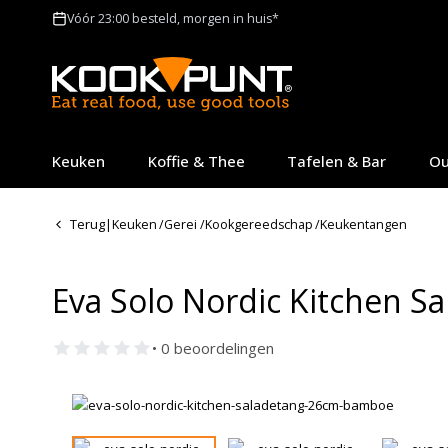
Vóór 23:00 besteld, morgen in huis*
Keuken
Koffie & Thee
Tafelen & Bar
Ou
Terug
|
Keuken
/
Gerei
/
Kookgereedschap
/
Keukentangen
Eva Solo Nordic Kitchen 
• 0 beoordelingen