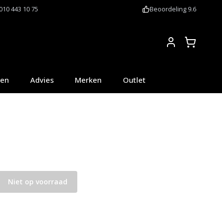
010 443 10 75
Beoordeling 9.6
Account
oen
Advies
Merken
Outlet
Niet op voorraad