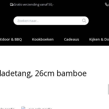
Gratis verzending vanaf 50,-
tdoor & BBQ
Kookboeken
Cadeaus
Kijken & D
Saladetang, 26cm bamboe