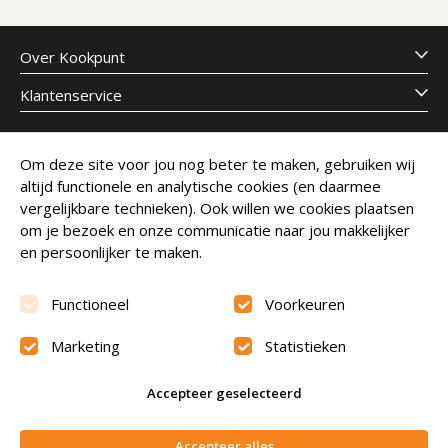
Over Kookpunt
Klantenservice
Meld je aan voor onze nieuwsbrief
Om deze site voor jou nog beter te maken, gebruiken wij
altijd functionele en analytische cookies (en daarmee
E-mailadres
Abonneer
vergelijkbare technieken). Ook willen we cookies plaatsen
om je bezoek en onze communicatie naar jou makkelijker
en persoonlijker te maken.
Functioneel
Voorkeuren
Marketing
Statistieken
Beoordeling
9.6
Accepteer geselecteerd
© Copyright 2026 Kookpunt.nl
|
Algemene voorwaarden
Niet op voorraad
Accepteer alles