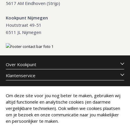
5617 AM Eindhoven (Strijp)
Kookpunt Nijmegen
Houtstraat 49-51
6511 JL Nijmegen
Over Kookpunt
Klantenservice
Meld je aan voor onze nieuwsbrief
Om deze site voor jou nog beter te maken, gebruiken wij
altijd functionele en analytische cookies (en daarmee
E-mailadres
Abonneer
vergelijkbare technieken). Ook willen we cookies plaatsen
om je bezoek en onze communicatie naar jou makkelijker
en persoonlijker te maken.