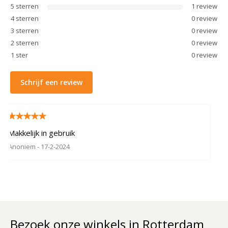
5
sterren
1
review
4
sterren
0
review
3
sterren
0
review
2
sterren
0
review
1
ster
0
review
Schrijf een review
Makkelijk in gebruik
Anoniem
- 17-2-2024
Bezoek onze winkels in Rotterdam