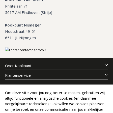
Philitelaan 71
5617 AM Eindhoven (Strijp)
Kookpunt Nijmegen
Houtstraat 49-51
6511 JL Nijmegen
Over Kookpunt
Klantenservice
Meld je aan voor onze nieuwsbrief
Om deze site voor jou nog beter te maken, gebruiken wij
altijd functionele en analytische cookies (en daarmee
E-mailadres
Abonneer
vergelijkbare technieken). Ook willen we cookies plaatsen
om je bezoek en onze communicatie naar jou makkelijker