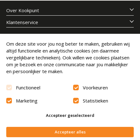
Over Kookpunt
Klantenservice
Meld je aan voor onze nieuwsbrief
Om deze site voor jou nog beter te maken, gebruiken wij
altijd functionele en analytische cookies (en daarmee
E-mailadres
Abonneer
vergelijkbare technieken). Ook willen we cookies plaatsen
om je bezoek en onze communicatie naar jou makkelijker
en persoonlijker te maken.
Functioneel
Voorkeuren
Marketing
Statistieken
Beoordeling
9.6
Accepteer geselecteerd
© Copyright 2026 Kookpunt.nl
|
Algemene voorwaarden
Niet op voorraad
Accepteer alles
|
Privacyverklaring
|
Cookies