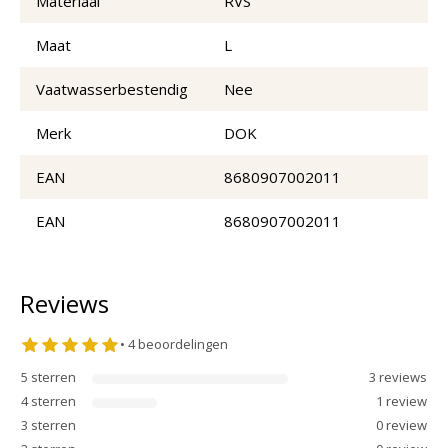
Materiaal
RVS
Maat
L
Vaatwasserbestendig
Nee
Merk
DOK
EAN
8680907002011
EAN
8680907002011
Reviews
•
4
beoordelingen
5
sterren
3
review
s
4
sterren
1
review
3
sterren
0
review