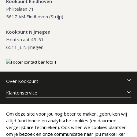
Kookpunt Eindhoven
Philitelaan 71
5617 AM Eindhoven (Strijp)
Kookpunt Nijmegen
Houtstraat 49-51
6511 JL Nijmegen
Over Kookpunt
Klantenservice
Meld je aan voor onze nieuwsbrief
Om deze site voor jou nog beter te maken, gebruiken wij
altijd functionele en analytische cookies (en daarmee
E-mailadres
Abonneer
vergelijkbare technieken). Ook willen we cookies plaatsen
om je bezoek en onze communicatie naar jou makkelijker