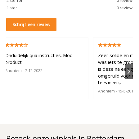
2
sterren
0
review
1
ster
0
review
Schrijf een review
Onduidelijk qua instructies. Mooi
Zeer solide en moo
product.
was iets te groot m
is deze na een goe
Anoniem
- 7-12-2022
omgeruild voor ee
exemplaar.
Lees meer
Anoniem
- 15-5-2018
Bezoek onze winkels in Rotterdam