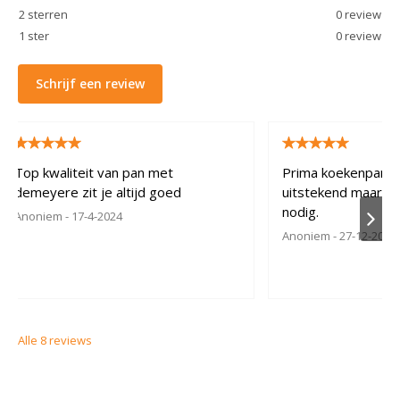
2
sterren
0
review
1
ster
0
review
Schrijf een review
Top kwaliteit van pan met
Prima koekenpan, te
demeyere zit je altijd goed
uitstekend maar hee
nodig.
Anoniem
- 17-4-2024
Anoniem
- 27-12-2023
Alle
8
reviews