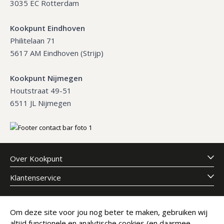
3035 EC Rotterdam
Kookpunt Eindhoven
Philitelaan 71
5617 AM Eindhoven (Strijp)
Kookpunt Nijmegen
Houtstraat 49-51
6511 JL Nijmegen
Over Kookpunt
Klantenservice
Meld je aan voor onze nieuwsbrief
Om deze site voor jou nog beter te maken, gebruiken wij
altijd functionele en analytische cookies (en daarmee