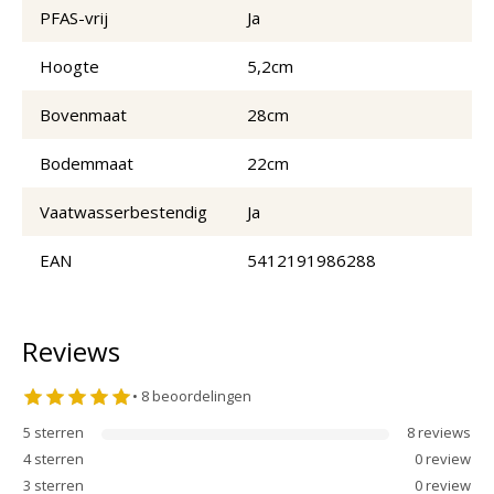
PFAS-vrij
Ja
Hoogte
5,2cm
Bovenmaat
28cm
Bodemmaat
22cm
Vaatwasserbestendig
Ja
EAN
5412191986288
Reviews
•
8
beoordelingen
5
sterren
8
review
s
4
sterren
0
review
3
sterren
0
review