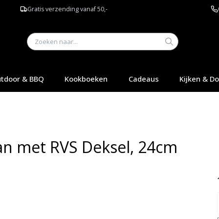
Gratis verzending vanaf 50,-
tdoor & BBQ
Kookboeken
Cadeaus
Kijken & D
n met RVS Deksel, 24cm
Q