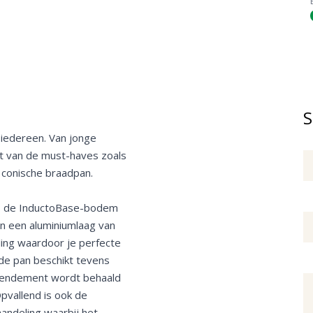
S
 iedereen. Van jonge
at van de must-haves zoals
 conische braadpan.
 is de InductoBase-bodem
en een aluminiumlaag van
ing waardoor je perfecte
de pan beschikt tevens
 rendement wordt behaald
Opvallend is ook de
handeling waarbij het