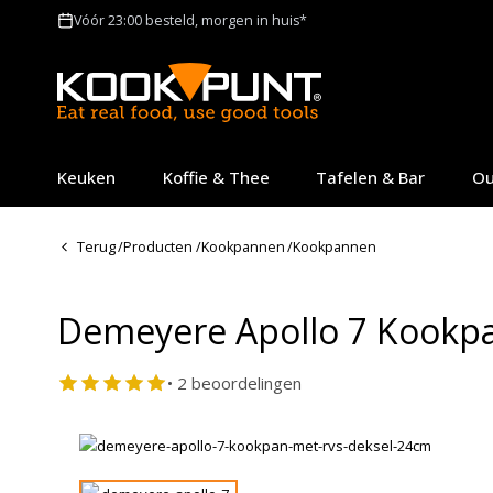
Vóór 23:00 besteld, morgen in huis*
Keuken
Koffie & Thee
Tafelen & Bar
Ou
Terug
/
Producten
/
Kookpannen
/
Kookpannen
Demeyere Apollo 7 Kookpa
• 2 beoordelingen