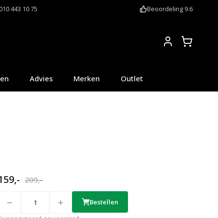
010 443 10 75
Beoordeling 9.6
Account
oen
Advies
Merken
Outlet
159,-
209,-
uantity
Bestellen