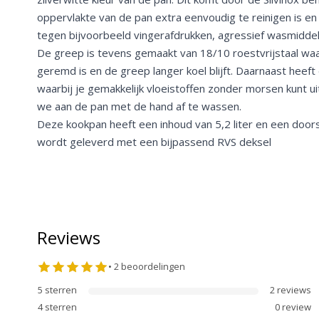
oppervlakte van de pan extra eenvoudig te reinigen is e
tegen bijvoorbeeld vingerafdrukken, agressief wasmidde
De greep is tevens gemaakt van 18/10 roestvrijstaal wa
geremd is en de greep langer koel blijft. Daarnaast heeft
waarbij je gemakkelijk vloeistoffen zonder morsen kunt ui
we aan de pan met de hand af te wassen.
Deze kookpan heeft een inhoud van 5,2 liter en een doo
wordt geleverd met een bijpassend RVS deksel
Reviews
•
2
beoordelingen
5
sterren
2
review
s
4
sterren
0
review