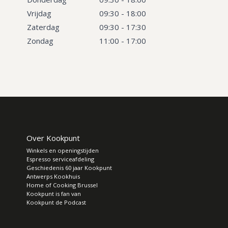
Vrijdag
09:30 - 18:00
Zaterdag
09:30 - 17:30
Zondag
11:00 - 17:00
Over Kookpunt
Winkels en openingstijden
Espresso serviceafdeling
Geschiedenis 60 jaar Kookpunt
Antwerps Kookhuis
Home of Cooking Brussel
Kookpunt is fan van
Kookpunt de Podcast