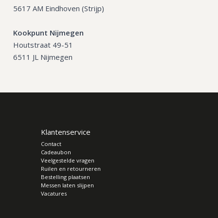
5617 AM Eindhoven (Strijp)
Kookpunt Nijmegen
Houtstraat 49-51
6511 JL Nijmegen
Klantenservice
Contact
Cadeaubon
Veelgestelde vragen
Ruilen en retourneren
Bestelling plaatsen
Messen laten slijpen
Vacatures