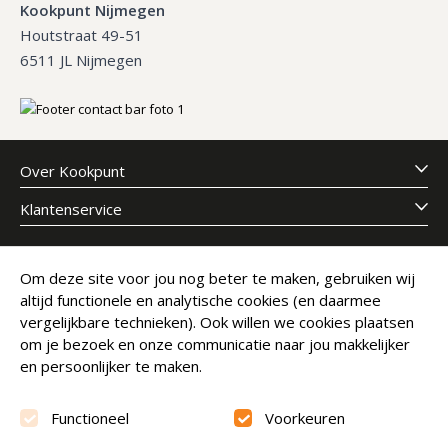
Kookpunt Nijmegen
Houtstraat 49-51
6511 JL Nijmegen
Over Kookpunt
Klantenservice
Meld je aan voor onze nieuwsbrief
Om deze site voor jou nog beter te maken, gebruiken wij
altijd functionele en analytische cookies (en daarmee
E-mailadres
Abonneer
vergelijkbare technieken). Ook willen we cookies plaatsen
om je bezoek en onze communicatie naar jou makkelijker
en persoonlijker te maken.
Functioneel
Voorkeuren