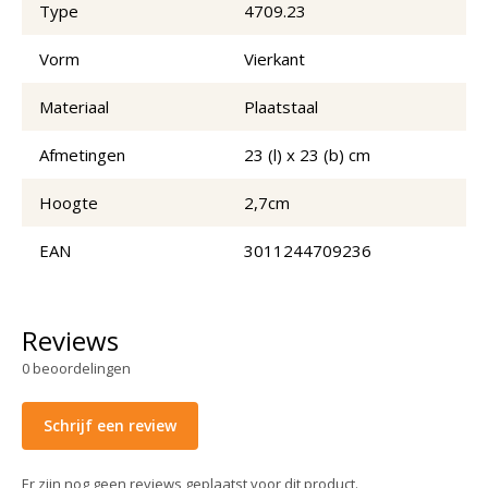
Type
4709.23
Vorm
Vierkant
Materiaal
Plaatstaal
Afmetingen
23 (l) x 23 (b) cm
Hoogte
2,7cm
EAN
3011244709236
Reviews
0
beoordelingen
Schrijf een review
Er zijn nog geen reviews geplaatst voor dit product.