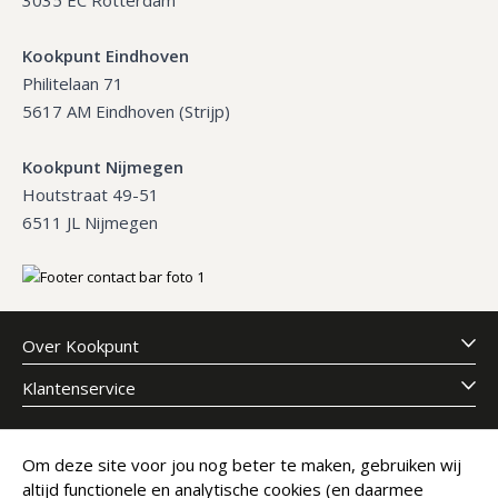
Kookpunt Eindhoven
Philitelaan 71
5617 AM Eindhoven (Strijp)
Kookpunt Nijmegen
Houtstraat 49-51
6511 JL Nijmegen
Over Kookpunt
Klantenservice
Meld je aan voor onze nieuwsbrief
Om deze site voor jou nog beter te maken, gebruiken wij
altijd functionele en analytische cookies (en daarmee
E-mailadres