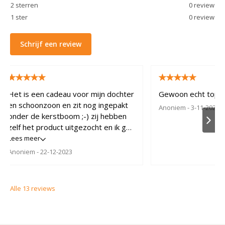
2
sterren
0
review
1
ster
0
review
Schrijf een review
Het is een cadeau voor mijn dochter
Gewoon echt top kw
en schoonzoon en zit nog ingepakt
Anoniem
- 3-11-2022
onder de kerstboom ;-) zij hebben
zelf het product uitgezocht en ik ga
er dus vanuit dat het zeer goed
Lees meer
gaat bevallen.
Anoniem
- 22-12-2023
Alle
13
reviews