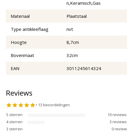
n,Keramisch,Gas
Materiaal
Plaatstaal
Type antikleeflaag
nvt
Hoogte
8,7cm
Bovenmaat
32cm
EAN
3011245614324
Reviews
•
13
beoordelingen
5
sterren
10
review
s
4
sterren
3
review
s
3
sterren
0
review