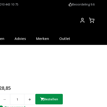
010 443 10 75
Beoordeling 9.6
Account
oen
Advies
Merken
Outlet
28,85
uantity
Bestellen