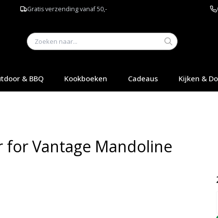
Gratis verzending vanaf 50,-
tdoor & BBQ
Kookboeken
Cadeaus
Kijken & D
 for Vantage Mandoline
Q