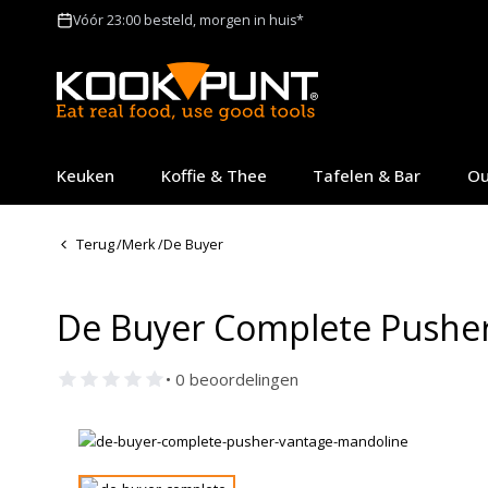
Vóór 23:00 besteld, morgen in huis*
Keuken
Koffie & Thee
Tafelen & Bar
Ou
Terug
/
Merk
/
De Buyer
De Buyer Complete Pusher
• 0 beoordelingen