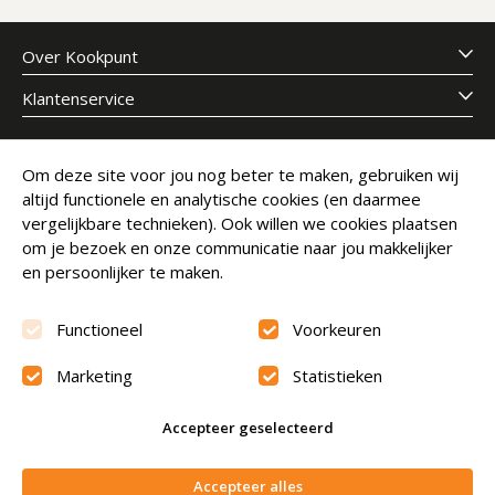
Over Kookpunt
Klantenservice
Meld je aan voor onze nieuwsbrief
Om deze site voor jou nog beter te maken, gebruiken wij
altijd functionele en analytische cookies (en daarmee
E-mailadres
Abonneer
vergelijkbare technieken). Ook willen we cookies plaatsen
om je bezoek en onze communicatie naar jou makkelijker
en persoonlijker te maken.
Functioneel
Voorkeuren
Marketing
Statistieken
Beoordeling
9.6
Accepteer geselecteerd
© Copyright 2026 Kookpunt.nl
|
Algemene voorwaarden
In winkelwagen
Accepteer alles