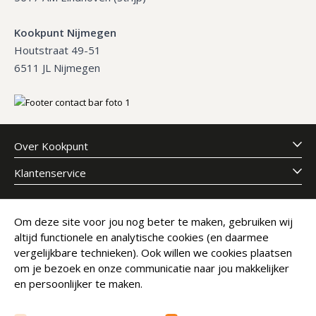
Kookpunt Nijmegen
Houtstraat 49-51
6511 JL Nijmegen
Over Kookpunt
Klantenservice
Meld je aan voor onze nieuwsbrief
Om deze site voor jou nog beter te maken, gebruiken wij
altijd functionele en analytische cookies (en daarmee
E-mailadres
Abonneer
vergelijkbare technieken). Ook willen we cookies plaatsen
om je bezoek en onze communicatie naar jou makkelijker
en persoonlijker te maken.