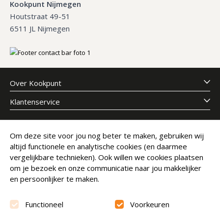
Kookpunt Nijmegen
Houtstraat 49-51
6511 JL Nijmegen
Over Kookpunt
Klantenservice
Meld je aan voor onze nieuwsbrief
Om deze site voor jou nog beter te maken, gebruiken wij
altijd functionele en analytische cookies (en daarmee
E-mailadres
Abonneer
vergelijkbare technieken). Ook willen we cookies plaatsen
om je bezoek en onze communicatie naar jou makkelijker
en persoonlijker te maken.
Functioneel
Voorkeuren