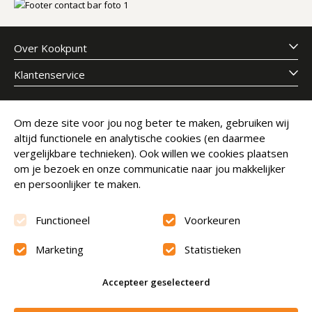
Over Kookpunt
Klantenservice
Meld je aan voor onze nieuwsbrief
Om deze site voor jou nog beter te maken, gebruiken wij
altijd functionele en analytische cookies (en daarmee
E-mailadres
Abonneer
vergelijkbare technieken). Ook willen we cookies plaatsen
om je bezoek en onze communicatie naar jou makkelijker
en persoonlijker te maken.
Functioneel
Voorkeuren
Marketing
Statistieken
Beoordeling
9.6
Accepteer geselecteerd
© Copyright 2026 Kookpunt.nl
|
Algemene voorwaarden