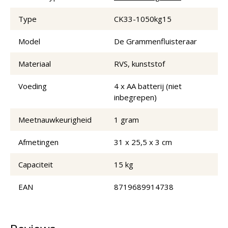
Type
CK33-1050kg15
Model
De Grammenfluisteraar
Materiaal
RVS, kunststof
Voeding
4 x AA batterij (niet
inbegrepen)
Meetnauwkeurigheid
1 gram
Afmetingen
31 x 25,5 x 3 cm
Capaciteit
15 kg
EAN
8719689914738