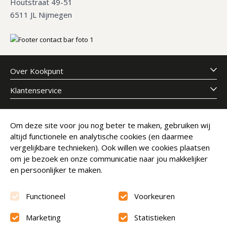
Houtstraat 49-51
6511 JL Nijmegen
Over Kookpunt
Klantenservice
Meld je aan voor onze nieuwsbrief
Om deze site voor jou nog beter te maken, gebruiken wij
altijd functionele en analytische cookies (en daarmee
E-mailadres
Abonneer
vergelijkbare technieken). Ook willen we cookies plaatsen
om je bezoek en onze communicatie naar jou makkelijker
en persoonlijker te maken.
Functioneel
Voorkeuren
Marketing
Statistieken
Beoordeling
9.6