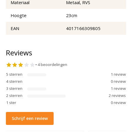
Materiaal
Metaal, RVS
Hoogte
23cm
EAN
4017166309805
Reviews
•
4
beoordelingen
5
sterren
1
review
4
sterren
0
review
3
sterren
1
review
2
sterren
2
review
s
1
ster
0
review
Schrijf een review