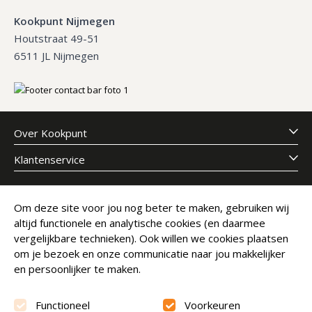
Kookpunt Nijmegen
Houtstraat 49-51
6511 JL Nijmegen
Over Kookpunt
Klantenservice
Meld je aan voor onze nieuwsbrief
Om deze site voor jou nog beter te maken, gebruiken wij
altijd functionele en analytische cookies (en daarmee
E-mailadres
Abonneer
vergelijkbare technieken). Ook willen we cookies plaatsen
om je bezoek en onze communicatie naar jou makkelijker
en persoonlijker te maken.
Functioneel
Voorkeuren