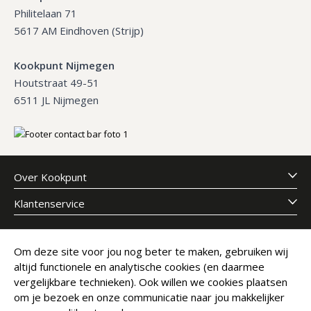
Philitelaan 71
5617 AM Eindhoven (Strijp)
Kookpunt Nijmegen
Houtstraat 49-51
6511 JL Nijmegen
Over Kookpunt
Klantenservice
Meld je aan voor onze nieuwsbrief
Om deze site voor jou nog beter te maken, gebruiken wij
altijd functionele en analytische cookies (en daarmee
E-mailadres
Abonneer
vergelijkbare technieken). Ook willen we cookies plaatsen
om je bezoek en onze communicatie naar jou makkelijker