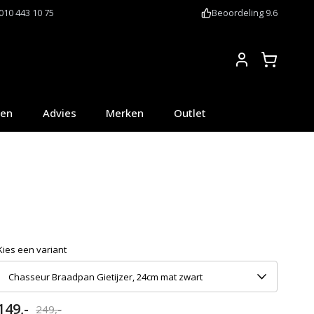
010 443 10 75
Beoordeling 9.6
Account
oen
Advies
Merken
Outlet
Kies een variant
Chasseur Braadpan Gietijzer, 24cm mat zwart
149,-
249,-