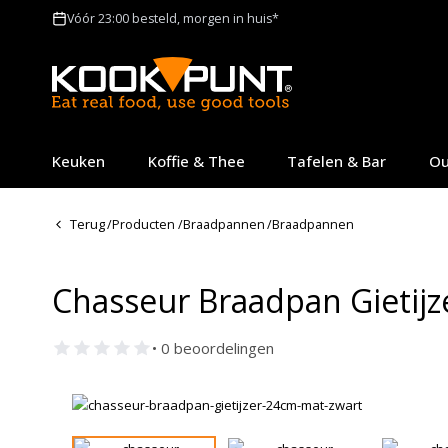
Vóór 23:00 besteld, morgen in huis*
Keuken
Koffie & Thee
Tafelen & Bar
Ou
Terug
/
Producten
/
Braadpannen
/
Braadpannen
Chasseur Braadpan Gietijz
• 0 beoordelingen