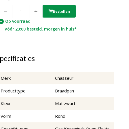
uantity
Bestellen
Op voorraad
Vóór 23:00 besteld, morgen in huis*
pecificaties
Merk
Chasseur
Producttype
Braadpan
Kleur
Mat zwart
Vorm
Rond
Geschikt voor
Gas,Keramisch,Oven,Elektr