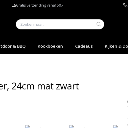
Gratis verzending vanaf 50,-
tdoor & BBQ
Kookboeken
Cadeaus
Kijken & D
er, 24cm mat zwart