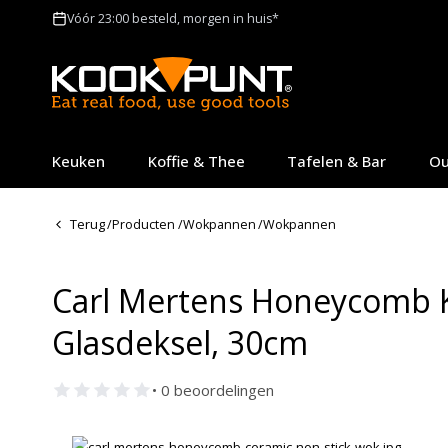
Vóór 23:00 besteld, morgen in huis*
Keuken
Koffie & Thee
Tafelen & Bar
Ou
Terug
/
Producten
/
Wokpannen
/
Wokpannen
Carl Mertens Honeycomb 
Glasdeksel, 30cm
• 0 beoordelingen