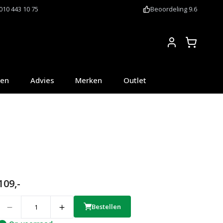
010 443 10 75
Beoordeling 9.6
Account
oen
Advies
Merken
Outlet
109,-
uantity
Bestellen