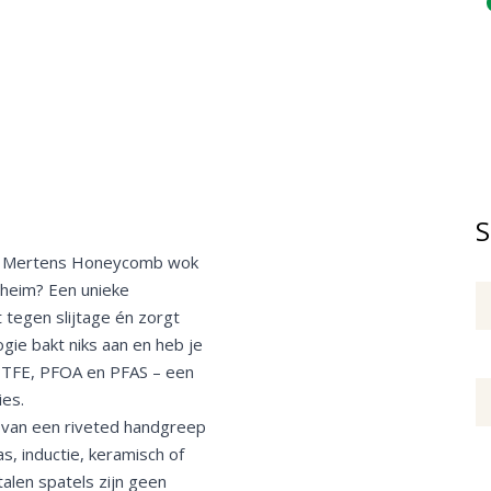
S
arl Mertens Honeycomb wok
eheim? Een unieke
 tegen slijtage én zorgt
ogie bakt niks aan en heb je
n PTFE, PFOA en PFAS – een
es.
 van een riveted handgreep
gas, inductie, keramisch of
talen spatels zijn geen