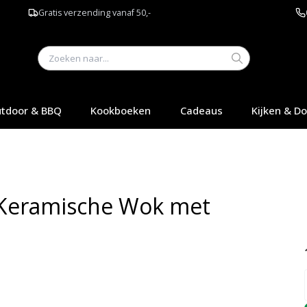
Gratis verzending vanaf 50,-
tdoor & BBQ
Kookboeken
Cadeaus
Kijken & D
Keramische Wok met
Q