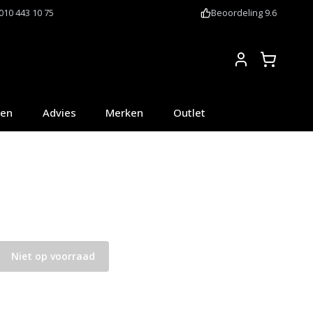
010 443 10 75
Beoordeling 9.6
Account
oen
Advies
Merken
Outlet
Niet op voorraad