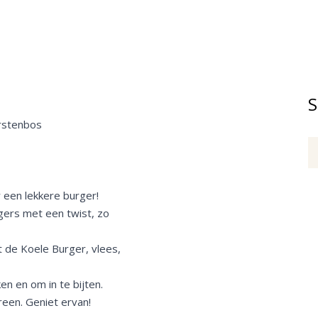
S
orstenbos
r een lekkere burger!
rgers met een twist, zo
t de Koele Burger, vlees,
jken en om in te bijten.
ereen. Geniet ervan!