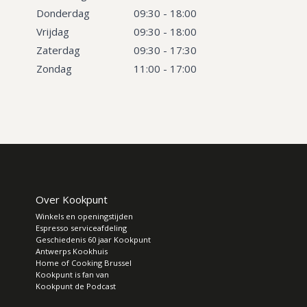
Donderdag
09:30 - 18:00
Vrijdag
09:30 - 18:00
Zaterdag
09:30 - 17:30
Zondag
11:00 - 17:00
Over Kookpunt
Winkels en openingstijden
Espresso serviceafdeling
Geschiedenis 60 jaar Kookpunt
Antwerps Kookhuis
Home of Cooking Brussel
Kookpunt is fan van
Kookpunt de Podcast