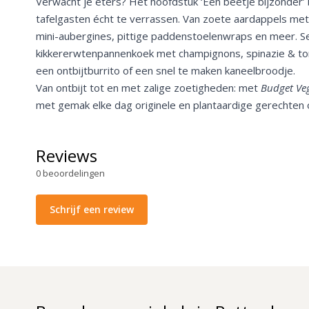
Verwacht je eters? Het hoofdstuk ‘Een beetje bijzonder’ b
tafelgasten écht te verrassen. Van zoete aardappels met
mini-aubergines, pittige paddenstoelenwraps en meer. Se
kikkererwtenpannenkoek met champignons, spinazie & to
een ontbijtburrito of een snel te maken kaneelbroodje.
Van ontbijt tot en met zalige zoetigheden: met
Budget Ve
met gemak elke dag originele en plantaardige gerechten o
Reviews
0
beoordelingen
Schrijf een review