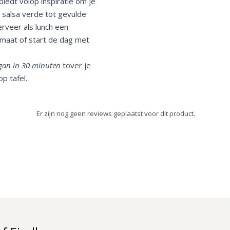
iedt volop inspiratie om je
 salsa verde tot gevulde
rveer als lunch een
maat of start de dag met
gan in 30 minuten
tover je
p tafel.
Er zijn nog geen reviews geplaatst voor dit product.