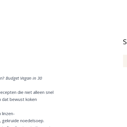
S
en?
Budget Vegan in 30
cepten die niet alleen snel
ien dat bewust koken
 linzen-
, gekruide noedelsoep.