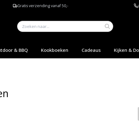
Gratis verzending vanaf 50,-
tdoor & BBQ
Kookboeken
Cadeaus
Kijken & D
en