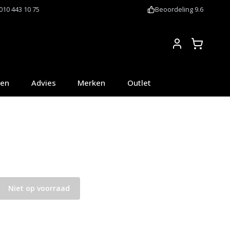
010 443 10 75
Beoordeling 9.6
Account
oen
Advies
Merken
Outlet
Niet op voorraad