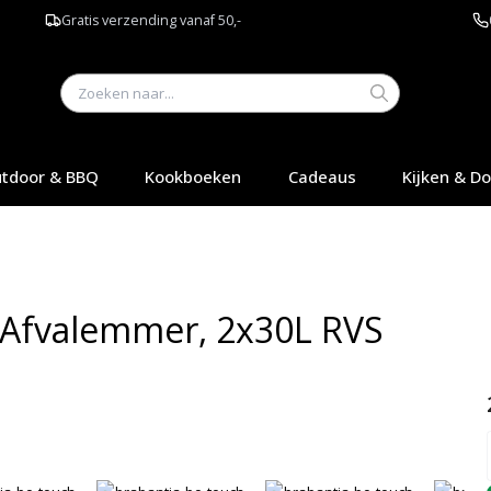
Gratis verzending vanaf 50,-
tdoor & BBQ
Kookboeken
Cadeaus
Kijken & D
i Afvalemmer, 2x30L RVS
Q