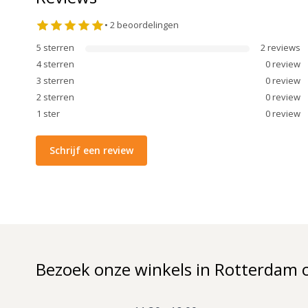
•
2
beoordelingen
5
sterren
2
review
s
4
sterren
0
review
3
sterren
0
review
2
sterren
0
review
1
ster
0
review
Schrijf een review
Bezoek onze winkels in Rotterdam 