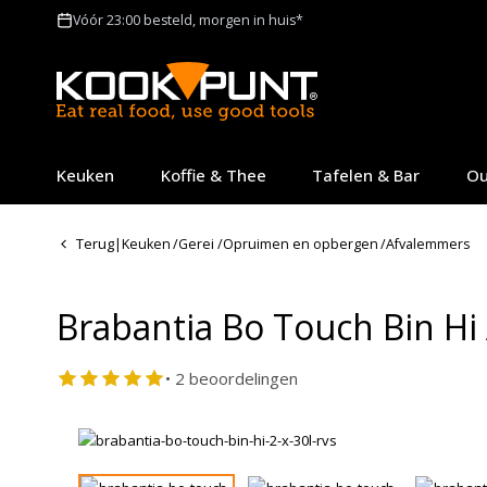
Vóór 23:00 besteld, morgen in huis*
Keuken
Koffie & Thee
Tafelen & Bar
Ou
Terug
|
Keuken
/
Gerei
/
Opruimen en opbergen
/
Afvalemmers
Brabantia Bo Touch Bin H
• 2 beoordelingen