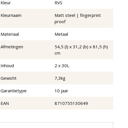
Kleur
RVS
Kleurnaam
Matt steel | fingerprint
proof
Materiaal
Metaal
Afmetingen
54,5 (l) x 31,2 (b) x 81,5 (h)
cm
Inhoud
2 x 30L
Gewicht
7,3kg
Garantietype
10 jaar
EAN
8710755130649