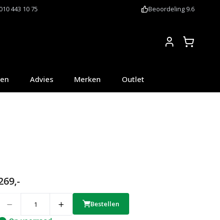
010 443 10 75
Beoordeling 9.6
Account
oen
Advies
Merken
Outlet
269,-
uantity
Bestellen