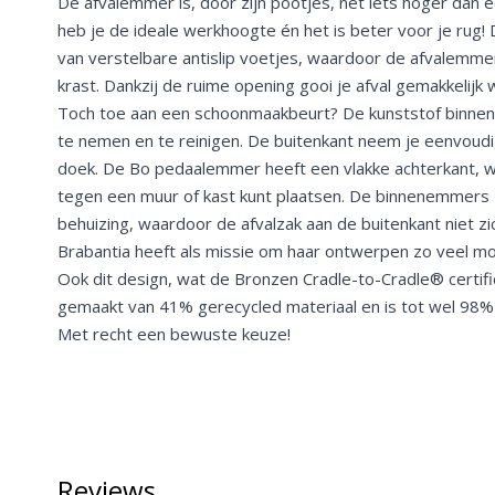
De afvalemmer is, door zijn pootjes, net iets hoger dan e
heb je de ideale werkhoogte én het is beter voor je rug! 
van verstelbare antislip voetjes, waardoor de afvalemmer
krast. Dankzij de ruime opening gooi je afval gemakkelijk
Toch toe aan een schoonmaakbeurt? De kunststof binnene
te nemen en te reinigen. De buitenkant neem je eenvoudi
doek. De Bo pedaalemmer heeft een vlakke achterkant, w
tegen een muur of kast kunt plaatsen. De binnenemmers z
behuizing, waardoor de afvalzak aan de buitenkant niet zi
Brabantia heeft als missie om haar ontwerpen zo veel moge
Ook dit design, wat de Bronzen Cradle-to-Cradle® certifi
gemaakt van 41% gerecycled materiaal en is tot wel 98% 
Met recht een bewuste keuze!
Reviews