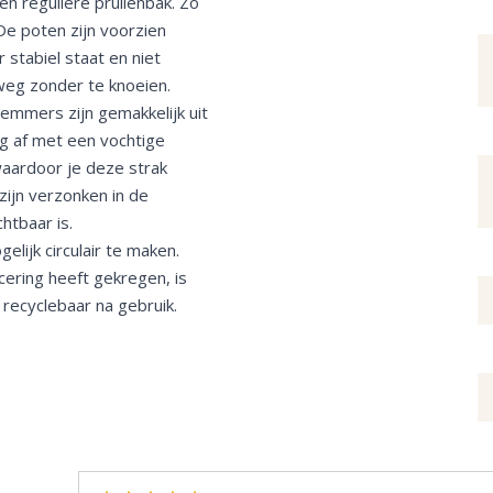
en reguliere prullenbak. Zo
De poten zijn voorzien
 stabiel staat en niet
 weg zonder te knoeien.
mmers zijn gemakkelijk uit
g af met een vochtige
aardoor je deze strak
ijn verzonken in de
chtbaar is.
lijk circulair te maken.
cering heeft gekregen, is
recyclebaar na gebruik.