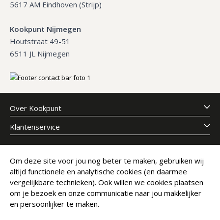
5617 AM Eindhoven (Strijp)
Kookpunt Nijmegen
Houtstraat 49-51
6511 JL Nijmegen
Over Kookpunt
Klantenservice
Meld je aan voor onze nieuwsbrief
Om deze site voor jou nog beter te maken, gebruiken wij
altijd functionele en analytische cookies (en daarmee
E-mailadres
Abonneer
vergelijkbare technieken). Ook willen we cookies plaatsen
om je bezoek en onze communicatie naar jou makkelijker
en persoonlijker te maken.