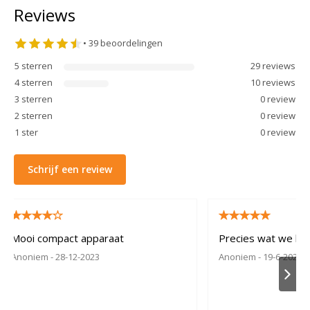
Reviews
•
39
beoordelingen
5
sterren
29
review
s
4
sterren
10
review
s
3
sterren
0
review
2
sterren
0
review
1
ster
0
review
Schrijf een review
Mooi compact apparaat
Precies wat we be
Anoniem
- 28-12-2023
Anoniem
- 19-6-2022