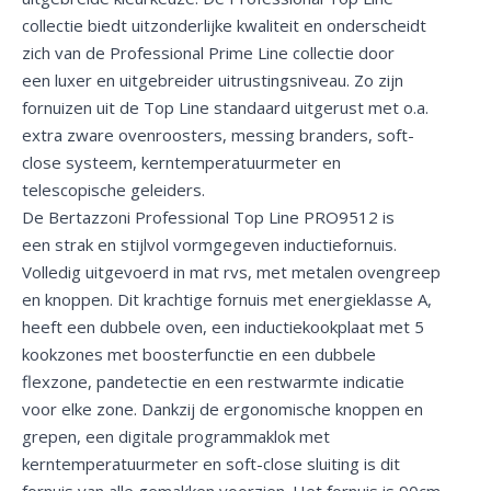
collectie biedt uitzonderlijke kwaliteit en onderscheidt
zich van de Professional Prime Line collectie door
een luxer en uitgebreider uitrustingsniveau. Zo zijn
fornuizen uit de Top Line standaard uitgerust met o.a.
extra zware ovenroosters, messing branders, soft-
close systeem, kerntemperatuurmeter en
telescopische geleiders.
De Bertazzoni Professional Top Line PRO9512 is
een strak en stijlvol vormgegeven inductiefornuis.
Volledig uitgevoerd in mat rvs, met metalen ovengreep
en knoppen. Dit krachtige fornuis met energieklasse A,
heeft een dubbele oven, een inductiekookplaat met 5
kookzones met boosterfunctie en een dubbele
flexzone, pandetectie en een restwarmte indicatie
voor elke zone. Dankzij de ergonomische knoppen en
grepen, een digitale programmaklok met
kerntemperatuurmeter en soft-close sluiting is dit
fornuis van alle gemakken voorzien. Het fornuis is 90cm