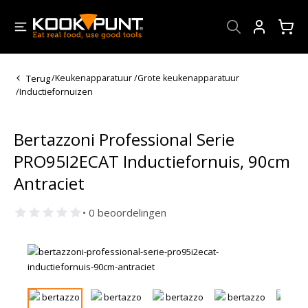
Account
Terug
/
Keukenapparatuur
/
Grote keukenapparatuur
/
Inductiefornuizen
Bertazzoni Professional Serie
PRO95I2ECAT Inductiefornuis, 90cm
Antraciet
• 0 beoordelingen