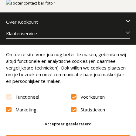
Over Kookpunt
Klantenservice
Meld je aan voor onze nieuwsbrief
Om deze site voor jou nog beter te maken, gebruiken wij
altijd functionele en analytische cookies (en daarmee
E-mailadres
Abonneer
vergelijkbare technieken). Ook willen we cookies plaatsen
om je bezoek en onze communicatie naar jou makkelijker
en persoonlijker te maken.
Functioneel
Voorkeuren
Marketing
Statistieken
Beoordeling
9.6
Accepteer geselecteerd