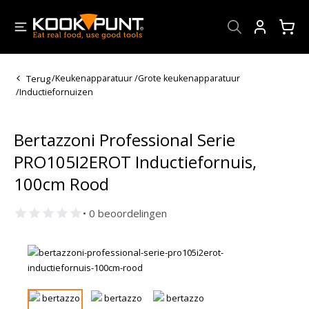
Account
Terug
/
Keukenapparatuur
/
Grote keukenapparatuur
/
Inductiefornuizen
Bertazzoni Professional Serie
PRO105I2EROT Inductiefornuis,
100cm Rood
• 0 beoordelingen