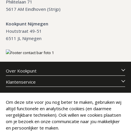
Philitelaan 71
5617 AM Eindhoven (Strijp)
Kookpunt Nijmegen
Houtstraat 49-51
6511 JL Nijmegen
Over Kookpunt
Klantenservice
Meld je aan voor onze nieuwsbrief
Om deze site voor jou nog beter te maken, gebruiken wij
altijd functionele en analytische cookies (en daarmee
E-mailadres
Abonneer
vergelijkbare technieken). Ook willen we cookies plaatsen
om je bezoek en onze communicatie naar jou makkelijker
en persoonlijker te maken.