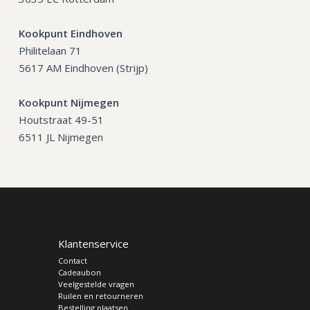
Kookpunt Eindhoven
Philitelaan 71
5617 AM Eindhoven (Strijp)
Kookpunt Nijmegen
Houtstraat 49-51
6511 JL Nijmegen
Klantenservice
Contact
Cadeaubon
Veelgestelde vragen
Ruilen en retourneren
Bestelling plaatsen