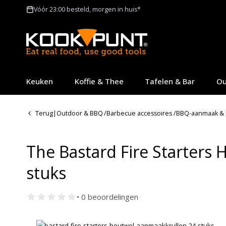
Vóór 23:00 besteld, morgen in huis*
Keuken
Koffie & Thee
Tafelen & Bar
Ou
Terug
|
Outdoor & BBQ
/
Barbecue accessoires
/
BBQ-aanmaak & 
The Bastard Fire Starters
stuks
• 0 beoordelingen