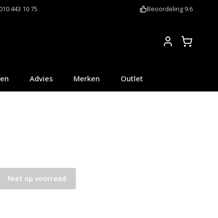
010 443 10 75
Beoordeling 9.6
Account
oen
Advies
Merken
Outlet
Niet op voorraad