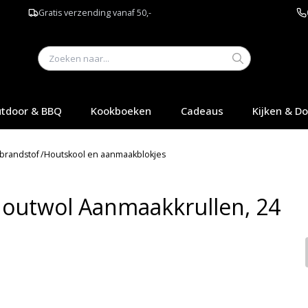
Gratis verzending vanaf 50,-
tdoor & BBQ
Kookboeken
Cadeaus
Kijken & D
brandstof
/
Houtskool en aanmaakblokjes
 Houtwol Aanmaakkrullen, 24