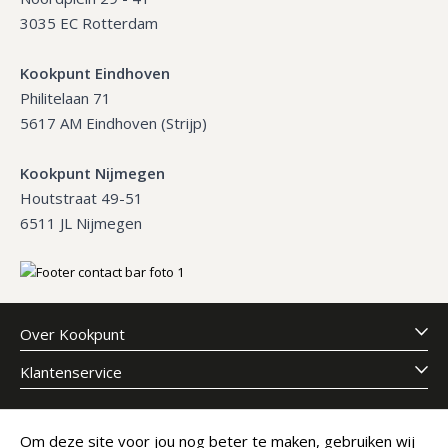
3035 EC Rotterdam
Kookpunt Eindhoven
Philitelaan 71
5617 AM Eindhoven (Strijp)
Kookpunt Nijmegen
Houtstraat 49-51
6511 JL Nijmegen
Over Kookpunt
Klantenservice
Meld je aan voor onze nieuwsbrief
Om deze site voor jou nog beter te maken, gebruiken wij