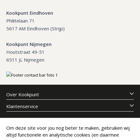
Kookpunt Eindhoven
Philitelaan 71
5617 AM Eindhoven (Strijp)
Kookpunt Nijmegen
Houtstraat 49-51
6511 JL Nijmegen
Over Kookpunt
Klantenservice
Meld je aan voor onze nieuwsbrief
Om deze site voor jou nog beter te maken, gebruiken wij
altijd functionele en analytische cookies (en daarmee
E-mailadres