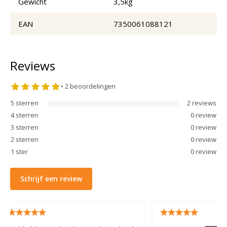
Gewicht
3,5kg
EAN
7350061088121
Reviews
•
2
beoordelingen
5
sterren
2
review
s
4
sterren
0
review
3
sterren
0
review
2
sterren
0
review
1
ster
0
review
Schrijf een review