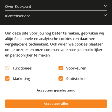
Over Kookpunt
Klantenservice
Meld je aan voor onze nieuwsbrief
Om deze site voor jou nog beter te maken, gebruiken wij
altijd functionele en analytische cookies (en daarmee
E-mailadres
Abonneer
vergelijkbare technieken). Ook willen we cookies plaatsen
om je bezoek en onze communicatie naar jou makkelijker
en persoonlijker te maken.
Functioneel
Voorkeuren
Marketing
Statistieken
Beoordeling
9.6
Accepteer geselecteerd
© Copyright 2026 Kookpunt.nl
|
Algemene voorwaarden
Niet op voorraad
Accepteer alles
|
Privacyverklaring
|
Cookies