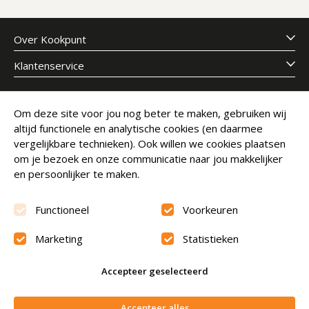
Over Kookpunt
Klantenservice
Meld je aan voor onze nieuwsbrief
Om deze site voor jou nog beter te maken, gebruiken wij
altijd functionele en analytische cookies (en daarmee
E-mailadres
Abonneer
vergelijkbare technieken). Ook willen we cookies plaatsen
om je bezoek en onze communicatie naar jou makkelijker
en persoonlijker te maken.
Functioneel
Voorkeuren
Marketing
Statistieken
Beoordeling
9.6
Accepteer geselecteerd
© Copyright 2026 Kookpunt.nl
|
Algemene voorwaarden
In winkelwagen
Accepteer alles