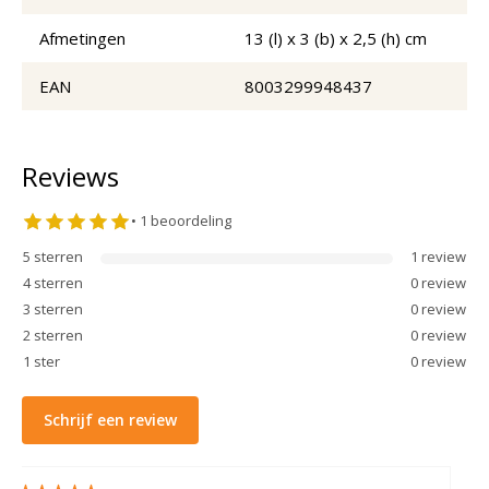
Afmetingen
13 (l) x 3 (b) x 2,5 (h) cm
EAN
8003299948437
Reviews
•
1
beoordeling
5
sterren
1
review
4
sterren
0
review
3
sterren
0
review
2
sterren
0
review
1
ster
0
review
Schrijf een review