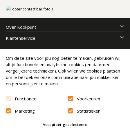
Over Kookpunt
Klantenservice
Meld je aan voor onze nieuwsbrief
Om deze site voor jou nog beter te maken, gebruiken wij
altijd functionele en analytische cookies (en daarmee
E-mailadres
Abonneer
vergelijkbare technieken). Ook willen we cookies plaatsen
om je bezoek en onze communicatie naar jou makkelijker
en persoonlijker te maken.
Functioneel
Voorkeuren
Marketing
Statistieken
Beoordeling
9.6
Accepteer geselecteerd