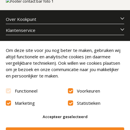
Over Kookpunt
Klantenservice
Meld je aan voor onze nieuwsbrief
Om deze site voor jou nog beter te maken, gebruiken wij
altijd functionele en analytische cookies (en daarmee
E-mailadres
Abonneer
vergelijkbare technieken). Ook willen we cookies plaatsen
om je bezoek en onze communicatie naar jou makkelijker
en persoonlijker te maken.
Functioneel
Voorkeuren
Marketing
Statistieken
Beoordeling
9.6
Accepteer geselecteerd
© Copyright 2026 Kookpunt.nl
|
Algemene voorwaarden