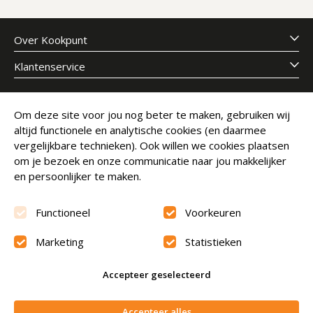
Over Kookpunt
Klantenservice
Meld je aan voor onze nieuwsbrief
Om deze site voor jou nog beter te maken, gebruiken wij
altijd functionele en analytische cookies (en daarmee
E-mailadres
Abonneer
vergelijkbare technieken). Ook willen we cookies plaatsen
om je bezoek en onze communicatie naar jou makkelijker
en persoonlijker te maken.
Functioneel
Voorkeuren
Marketing
Statistieken
Beoordeling
9.6
Accepteer geselecteerd
© Copyright 2026 Kookpunt.nl
|
Algemene voorwaarden
Niet op voorraad
Accepteer alles