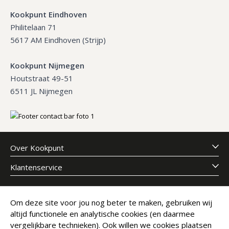
Kookpunt Eindhoven
Philitelaan 71
5617 AM Eindhoven (Strijp)
Kookpunt Nijmegen
Houtstraat 49-51
6511 JL Nijmegen
Over Kookpunt
Klantenservice
Meld je aan voor onze nieuwsbrief
Om deze site voor jou nog beter te maken, gebruiken wij
altijd functionele en analytische cookies (en daarmee
E-mailadres
Abonneer
vergelijkbare technieken). Ook willen we cookies plaatsen