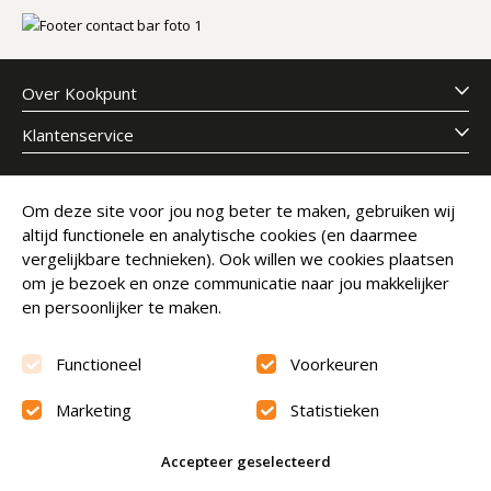
Over Kookpunt
Klantenservice
Meld je aan voor onze nieuwsbrief
Om deze site voor jou nog beter te maken, gebruiken wij
altijd functionele en analytische cookies (en daarmee
E-mailadres
Abonneer
vergelijkbare technieken). Ook willen we cookies plaatsen
om je bezoek en onze communicatie naar jou makkelijker
en persoonlijker te maken.
Functioneel
Voorkeuren
Marketing
Statistieken
Beoordeling
9.6
Accepteer geselecteerd