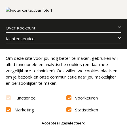
Over Kookpunt
Klantenservice
Meld je aan voor onze nieuwsbrief
Om deze site voor jou nog beter te maken, gebruiken wij
altijd functionele en analytische cookies (en daarmee
E-mailadres
Abonneer
vergelijkbare technieken). Ook willen we cookies plaatsen
om je bezoek en onze communicatie naar jou makkelijker
en persoonlijker te maken.
Functioneel
Voorkeuren
Marketing
Statistieken
Beoordeling
9.6
Accepteer geselecteerd